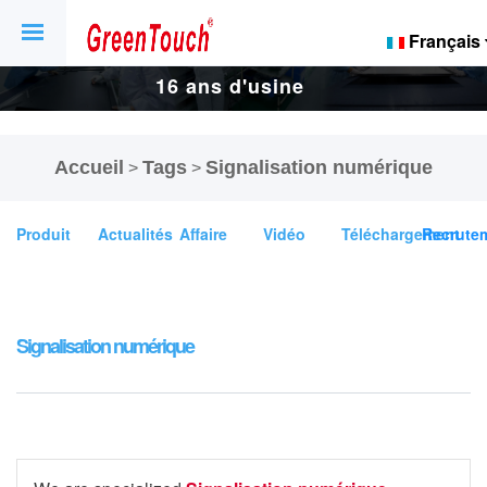
Français
16 ans d'usine
d'écrans tactiles
Accueil
Tags
Signalisation numérique
>
>
et d'affichage.
Produit
Actualités
Affaire
Vidéo
Téléchargement
Recrute
Signalisation numérique