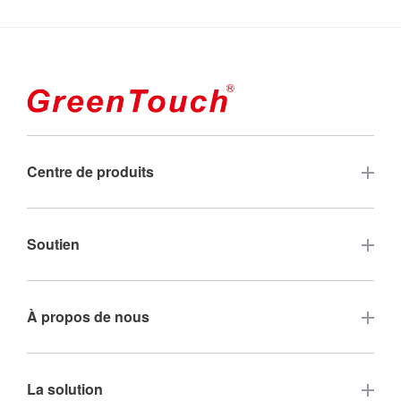
Centre de produits
Écran tactile
Soutien
Moniteur tactile industriel
FAQ
À propos de nous
Touche industrielle tout-en-un
Garantie et service
Moniteur tactile à trame LED
Contactez-nous
La solution