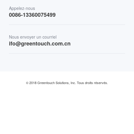
Transport
Appelez-nous
0086-13360075499
Finances et Banques
Commerce de détail et restauration
Nous envoyer un courriel
ifo@greentouch.com.cn
Industriel
© 2018 Greentouch Solutions, Inc. Tous droits réservés.