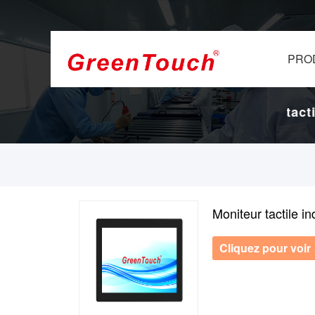
PRO
 et d'affichage.
16 ans d'usine d'écrans tactile
Moniteur tactile in
Cliquez pour voir