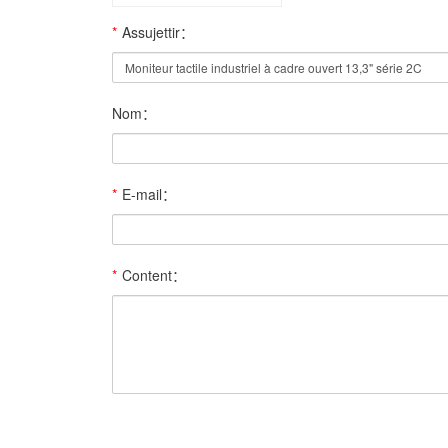
*
Assujettir：
Nom：
*
E-mail：
*
Content：