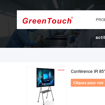
PRO
 et d'affichage.
16 ans d'usine d'écrans tactile
Conférence IR 85''
Cliquez pour voir