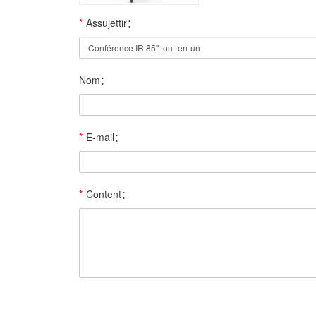
*
Assujettir：
Nom：
*
E-mail：
*
Content：