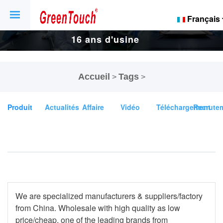
Français
16 ans d'usine
d'écrans tactiles
Accueil
Tags
>
>
et d'affichage.
Produit
Actualités
Affaire
Vidéo
Téléchargement
Recrute
We are specialized
manufacturers & suppliers/factory
from China. Wholesale
with high quality as low
price/cheap, one of the
leading brands from