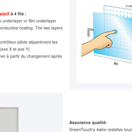
sistif
à 4 fils :
s underlayer or film underlayer
conductive coating. The two layers
 contrôleur pilote séparément les
(axe X et axe Y).
ucher à partir du changement après
Assurance qualité:
GreenTouch's 4wire resistive to