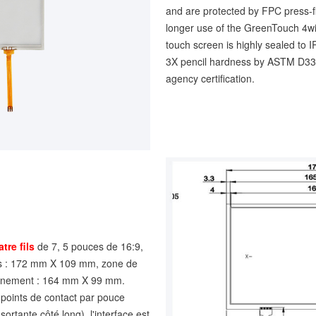
and are protected by FPC press-fi
longer use of the GreenTouch 4wir
touch screen is highly sealed to 
3X pencil hardness by ASTM D33
agency certification.
atre fils
de 7, 5 pouces de 16:9,
s : 172 mm X 109 mm, zone de
raînement : 164 mm X 99 mm.
0 points de contact par pouce
ortante côté long), l'interface est