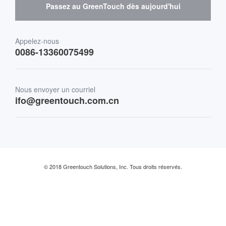
Médical et soins de santé
Passez au GreenTouch dès aujourd'hui
Transport
Appelez-nous
0086-13360075499
Finances et Banques
Commerce de détail et restauration
Nous envoyer un courriel
ifo@greentouch.com.cn
Industriel
© 2018 Greentouch Solutions, Inc. Tous droits réservés.