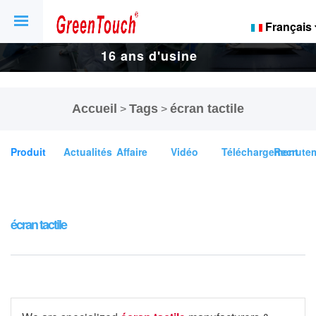
Français
16 ans d'usine
d'écrans tactiles
Accueil
Tags
écran tactile
>
>
et d'affichage.
Produit
Actualités
Affaire
Vidéo
Téléchargement
Recrute
écran tactile