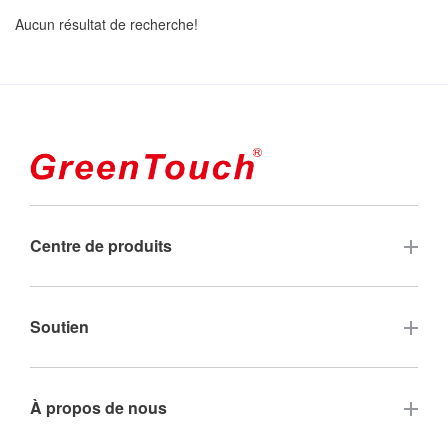
Aucun résultat de recherche!
Centre de produits
Écran tactile
Soutien
Moniteur tactile industriel
FAQ
À propos de nous
Touche industrielle tout-en-un
Garantie et service