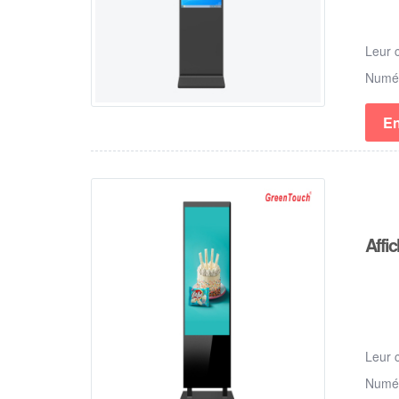
Leur 
Numé
En
Affi
Leur 
Num