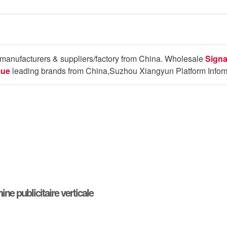
manufacturers & suppliers/factory from China. Wholesale
Signa
que
leading brands from China,Suzhou Xiangyun Platform Inform
ne publicitaire verticale