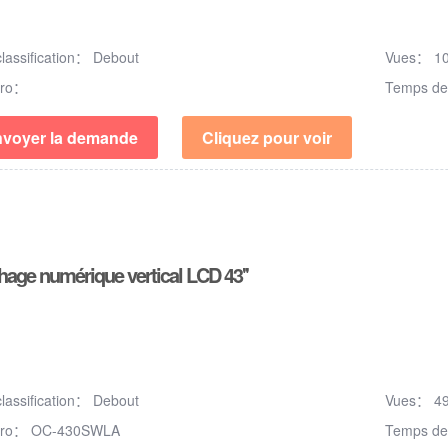
classification：
Debout
Vues：
1
ro：
Temps de
voyer la demande
Cliquez pour voir
chage numérique vertical LCD 43''
classification：
Debout
Vues：
4
éro：
OC-430SWLA
Temps de